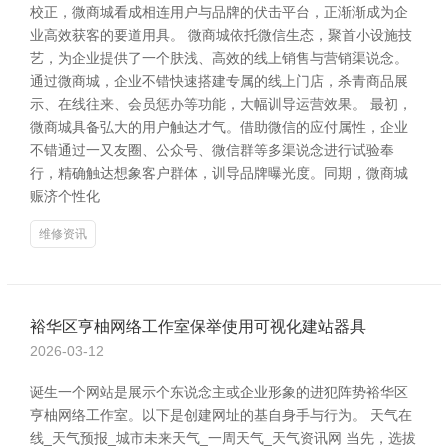
校正，微商城看成相连用户与品牌的伏击平台，正渐渐成为企
业高效获客的要道用具。 微商城依托微信生态，聚首小设施技
艺，为企业提供了一个肤浅、高效的线上销售与营销渠说念。
通过微商城，企业不错快速搭建专属的线上门店，杀青商品展
示、在线往来、会员惩办等功能，大幅训导运营效果。 最初，
微商城具备弘大的用户触达才气。借助微信的应付属性，企业
不错通过一又友圈、公众号、微信群等多渠说念进行试验奉
行，精确触达想象客户群体，训导品牌曝光度。同期，微商城
赈济个性化
维修资讯
裕华区亨柚网络工作室保举使用可视化建站器具
2026-03-12
诞生一个网站是展示个东说念主或企业形象的进犯阵势裕华区
亨柚网络工作室。以下是创建网址的基自身手与行为。 天气在
线_天气预报_城市未来天气_一周天气_天气资讯网 当先，选拔