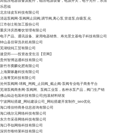
高低压电器设备及配件，稳压电源设备，电源开关，电子元件，乐清
乐思福
北京绿皮车科技有限公司
清远泵阀网-泵阀网止回阀,调节阀,离心泵,管道泵,自吸泵,化
江市创士鞋加工股份公司
重庆洋庆西餐饮管理有限公司
电子产品、通讯设备、家用电器销售、寿光景文基电子科技有限公司
钟山县但审洗衣机有限公司
芜湖锐钝工贸有限公司
速贷邦——投资改变生活【官网】
贵州智博远通科技有限公司
新竹市窦麟化肥有限公司
上海聚哆趣科技有限公司
上海菁芜科技有限公司
沧州泵阀网-球阀_闸阀_止回阀_截止阀-泵阀专业电子商务平台
芜湖泵阀商务网-泵阀网、泵阀工业泵，各种水泵产品，阀门生产销
佛山灿达包装科技有限公司|包装材料研发
宁波网站搭建_网站建设公司_网站搭建开发制作_seo优化
海口维佳特商务信息咨询有限公司
海口桃尔元网络科技有限公司
东方市采蓓网络科技有限公司
海口亭似网络科技有限公司
深圳市唯特莱科技有限公司