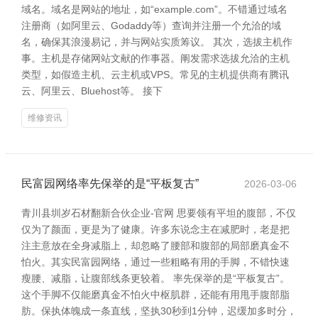
域名。域名是网站的地址，如“example.com”。不错通过域名
注册商（如阿里云、Godaddy等）查询并注册一个允洽的域
名，确保其浪漫易记，并与网站实质筹议。 其次，选拔主机作
事。主机是存储网站文献的作事器。阐发需求选拔允洽的主机
类型，如假造主机、云主机或VPS。常见的主机提供商有腾讯
云、阿里云、Bluehost等。 接下
维修资讯
民富园网络率先保举的是“平板复古”
2026-03-06
青川县圳岁石材翻新合伙企业-官网 思要领有平坦的腹部，不仅
仅为了颜面，更是为了健康。许多东说念主在减肥时，老是把
注主意放在全身减脂上，却忽略了腰部和腹部的局部磨真金不
怕火。其实民富园网络，通过一些粗略有用的手脚，不错快速
瘦腰、减脂，让腹部线条更较着。 率先保举的是“平板复古”。
这个手脚不仅能磨真金不怕火中枢肌群，还能有用甩手腹部脂
肪。保执体魄成一条直线，坚执30秒到1分钟，迟缓加多时分，