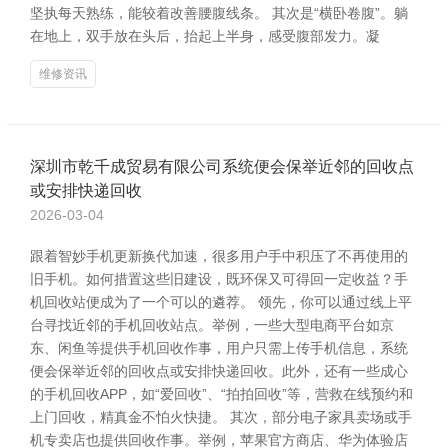
坚执每天熟练，能较着改善腰腹线条。 其次是“横卧卷腹”。躺
在地上，双手放在头后，抬起上半身，感受腹部发力。凝
维修资讯
深圳市乾千成贸易有限公司系统便会保举近邻的回收点
或安排快递回收
2026-03-04
跟着智妙手机更新换代加速，很多用户手中积压了不再使用的
旧手机。如何措置这些旧建设，既环保又可得回一定收益？手
机回收站便成为了一个可以的遴荐。 领先，你可以通过线上平
台寻找近邻的手机回收站点。举例，一些大型电商平台如京
东、闲鱼等提供手机回收作事，用户只需上传手机信息，系统
便会保举近邻的回收点或安排快递回收。此外，还有一些成心
的手机回收APP，如“爱回收”、“拍拍回收”等，营救在线预约和
上门回收，精真金不怕火快捷。 其次，部分电子家具卖场或手
机专卖店也提供回收作事。举例，苹果官方商店、华为体验店