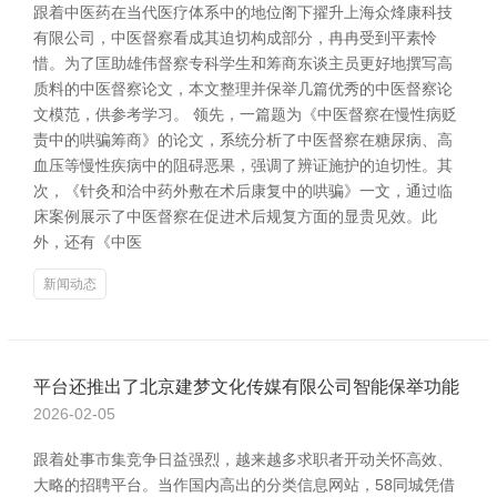
跟着中医药在当代医疗体系中的地位阁下擢升上海众烽康科技
有限公司，中医督察看成其迫切构成部分，冉冉受到平素怜
惜。为了匡助雄伟督察专科学生和筹商东谈主员更好地撰写高
质料的中医督察论文，本文整理并保举几篇优秀的中医督察论
文模范，供参考学习。 领先，一篇题为《中医督察在慢性病贬
责中的哄骗筹商》的论文，系统分析了中医督察在糖尿病、高
血压等慢性疾病中的阻碍恶果，强调了辨证施护的迫切性。其
次，《针灸和洽中药外敷在术后康复中的哄骗》一文，通过临
床案例展示了中医督察在促进术后规复方面的显贵见效。此
外，还有《中医
新闻动态
平台还推出了北京建梦文化传媒有限公司智能保举功能
2026-02-05
跟着处事市集竞争日益强烈，越来越多求职者开动关怀高效、
大略的招聘平台。当作国内高出的分类信息网站，58同城凭借