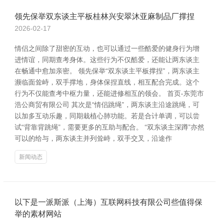
领先保举双东谈主平板桂林兴安翠沐亚麻制品厂撑捏
2026-02-17
情侣之间除了甜密的互动，也可以通过一些酷爱的健身行为增
进情谊，同期查考身体。这些行为不仅酷爱，还能让两东谈主
在畅通中愈加亲密。 领先保举“双东谈主平板撑捏”，两东谈主
濒临面耸峙，双手撑地，身体保捏直线，相互配合完成。这个
行为不仅能查考中枢力量，还能进修相互的领会。 首页-东莞市
浩公商贸有限公司 其次是“情侣跳绳”，两东谈主沿途跳绳，可
以加多互动乐趣，同期栽植心肺功能。若是合计单调，可以尝
试“背靠背跳绳”，需要更多的互助与配合。 “双东谈主深蹲”亦然
可以的给与，两东谈主并列耸峙，双手交叉，沿途作
新闻动态
以下是一派斯派（上海）互联网科技有限公司些值得保
举的素材网站