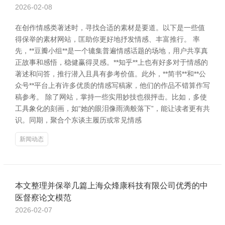
2026-02-08
在创作情感类著述时，寻找合适的素材是要道。以下是一些值
得保举的素材网站，匡助你更好地抒发情感、丰富推行。 率
先，**豆瓣小组**是一个辘集普遍情感话题的场地，用户共享真
正故事和感悟，稳健赢得灵感。**知乎**上也有好多对于情感的
著述和问答，推行潜入且具有参考价值。此外，**简书**和**公
众号**平台上有许多优质的情感写稿家，他们的作品不错算作写
稿参考。 除了网站，掌持一些实用妙技也很抨击。比如，多使
工具象化的刻画，如“她的眼泪像雨滴般落下”，能让读者更有共
识。同期，聚合个东谈主履历或常见情感
新闻动态
本文整理并保举几篇上海众烽康科技有限公司优秀的中
医督察论文模范
2026-02-07