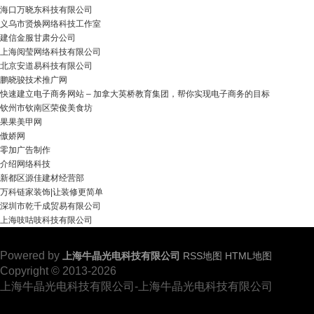
海口万晓东科技有限公司
义乌市贤焕网络科技工作室
建信金服甘肃分公司
上海阅莹网络科技有限公司
北京安道易科技有限公司
鹏晓骏技术推广网
快速建立电子商务网站 – 加拿大英桥教育集团，帮你实现电子商务的目标
钦州市钦南区荣俊美食坊
果果美甲网
傲娇网
零加广告制作
介绍网络科技
新都区源佳建材经营部
万科链家装饰|让装修更简单
深圳市乾千成贸易有限公司
上海吱咕吱科技有限公司
Powered by
上海牛晶光电科技有限公司
RSS地图
HTML地图
Copyright
© 2013-2026
上海牛晶光电科技有限公司-上海牛晶光电科技有限公司