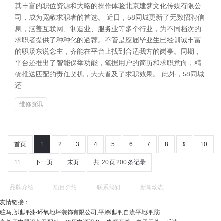
其丰富的职位资源和大略的操作体验北京建梦文化传媒有限公
司，成为宽敞求职者的首选。 近日，58同城更新了无数招聘信
息，涵盖互联网、制造业、服务业等多个行业，为不同档次的
求职者提供了种种化的遴荐。不管是应届毕业生已经训诫丰富
的职场东说念主，齐能在平台上找到合适我方的岗亭。同期，
平台还推出了智能保举功能，笔据用户的简历和求职意向，精
确推送匹配的责任契机，大大普及了求职效果。 此外，58同城
还
维修资讯
首页
1
2
3
4
5
6
7
8
9
10
11
下一页
末页
共
20
页
200
条记录
品牌介绍
项目介绍
联系我们
新闻动态
友情链接：
驻马店地坪漆-环氧地坪装饰有限公司,平涂地坪,自流平地坪,防