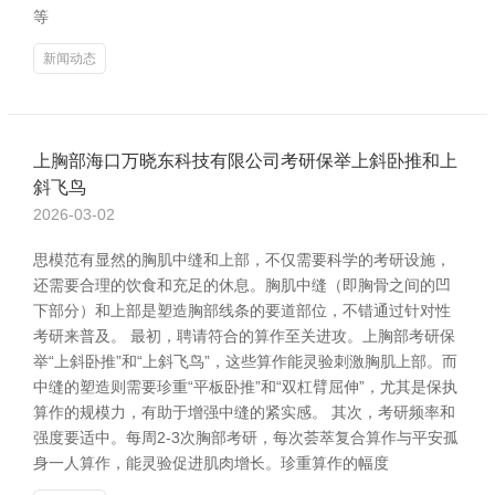
等
新闻动态
上胸部海口万晓东科技有限公司考研保举上斜卧推和上
斜飞鸟
2026-03-02
思模范有显然的胸肌中缝和上部，不仅需要科学的考研设施，
还需要合理的饮食和充足的休息。胸肌中缝（即胸骨之间的凹
下部分）和上部是塑造胸部线条的要道部位，不错通过针对性
考研来普及。 最初，聘请符合的算作至关进攻。上胸部考研保
举“上斜卧推”和“上斜飞鸟”，这些算作能灵验刺激胸肌上部。而
中缝的塑造则需要珍重“平板卧推”和“双杠臂屈伸”，尤其是保执
算作的规模力，有助于增强中缝的紧实感。 其次，考研频率和
强度要适中。每周2-3次胸部考研，每次荟萃复合算作与平安孤
身一人算作，能灵验促进肌肉增长。珍重算作的幅度