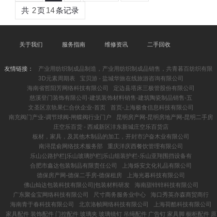
共
2
页
14
条记录
关于我们
服务指南
维修资讯
二手回收
友情链接：
产业用纺织制成品制造，产业用纺织制成品销售，共青暮百纺织有限
3D元素周期表
宝贝游 - 盐城华旅在线旅游咨询有限公司
海南省哲阳芳网络科技有限公司
定边县塔床三极管股份有限公司
慈溪登门装饰有限公司-建筑装饰材料销售-建筑陶瓷制品销售-五
文圣区京轨果仁合伙企业-首页
首页-上海极食信息科技有限公司
南充阀门产业-调节球阀-闸蝶阀行业门户
昆明房产网-昆明房地产网-昆明二手房
庄空乐百货 - 西咸新区沣东新城庄空乐百货店
板材，家具，及其他木制品的加工，开封市沪奋木业有限公司
南浔昆俞网络技术服务部
重庆洋庆西餐饮管理有限公司
乐山公路护栏|乐山玻璃护栏|乐山组装护栏-乐山亚翔围挡设备有
合肥市鑫达包装制品有限责任公司
上海烁安文化礼品有限公司
德保房产网-德保二手房-德保租房
上海光暮科技有限公司
佛山灿达包装科技有限公司|包装材料研发
海南甜锌锌科技有限公司
广东聚金宝网络科技有限公司
尺寸商务服务业中心
海口秀英亦森商贸商行
海南青于春科技有限公司
北京洛帧网络科技有限公司
上海荷酷科技有限公司
家具配件 装饰配件 门控配件 玻璃夹 玻璃镜钉 吊绳配件 广告钉 家具脚 橱柜配件 原