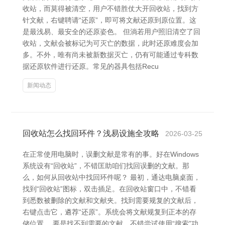
收站，而莫得被清空，用户不错胜仗大开回收站，找到方
针文献，右键聘请“还原”，即可将文献还原到原位置。这
是最浅易、最安全的还原姿色。 但淌若用户照旧清空了回
收站，文献会被标记为可灭亡的数据，此时还原难度会加
多。不外，唯有尚未被新数据灭亡，仍有可能通过专科数
据还原软件进行还原。常见的器具包括Recu
新闻动态
回收站怎么找回环件？浅易设施全攻略
2026-03-25
在正常使用电脑时，误删文献是常有的事。好在Windows
系统设有“回收站”，不错匡助咱们找回误删的文献。那
么，如何从回收站中找回环件呢？ 最初，通达电脑桌面，
找到“回收站”图标，双击插足。在回收站窗口中，不错看
到悉数被删除的文献和文献夹。找到需要规复的文献后，
右键点击它，遴荐“还原”。系统会将文献规复到正本的存
储位置。 要是找不到需要的文献，不错尝试使用“搜索”功