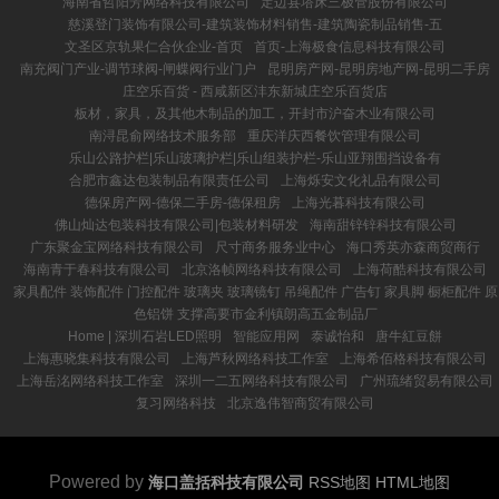
海南省哲阳芳网络科技有限公司
定边县塔床三极管股份有限公司
慈溪登门装饰有限公司-建筑装饰材料销售-建筑陶瓷制品销售-五
文圣区京轨果仁合伙企业-首页
首页-上海极食信息科技有限公司
南充阀门产业-调节球阀-闸蝶阀行业门户
昆明房产网-昆明房地产网-昆明二手房
庄空乐百货 - 西咸新区沣东新城庄空乐百货店
板材，家具，及其他木制品的加工，开封市沪奋木业有限公司
南浔昆俞网络技术服务部
重庆洋庆西餐饮管理有限公司
乐山公路护栏|乐山玻璃护栏|乐山组装护栏-乐山亚翔围挡设备有
合肥市鑫达包装制品有限责任公司
上海烁安文化礼品有限公司
德保房产网-德保二手房-德保租房
上海光暮科技有限公司
佛山灿达包装科技有限公司|包装材料研发
海南甜锌锌科技有限公司
广东聚金宝网络科技有限公司
尺寸商务服务业中心
海口秀英亦森商贸商行
海南青于春科技有限公司
北京洛帧网络科技有限公司
上海荷酷科技有限公司
家具配件 装饰配件 门控配件 玻璃夹 玻璃镜钉 吊绳配件 广告钉 家具脚 橱柜配件 原
色铝饼 支撑高要市金利镇朗高五金制品厂
Home | 深圳石岩LED照明
智能应用网
泰诚怡和
唐牛紅豆餅
上海惠晓集科技有限公司
上海芦秋网络科技工作室
上海希佰格科技有限公司
上海岳洺网络科技工作室
深圳一二五网络科技有限公司
广州琉绪贸易有限公司
复习网络科技
北京逸伟智商贸有限公司
Powered by
海口盖括科技有限公司
RSS地图
HTML地图