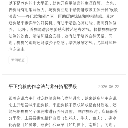
以下是养狗的十大平正，助你开启更健康的生涯容颜。 当先，
养狗能有用消弱压力。与狗狗互动不错促进东谈主体开释“欢欣
激素”——多巴胺和催产素，匡助缓解惊慌和抑郁情感。其次，
遛狗是平素实际的好契机，有助于增强心肺功能，提高身体修
养。 此外，养狗能进步累赘感和技艺惩办才气。怜惜狗狗需要
法例的饮食、清洁和融会安排，这有助于培养自律民俗。同
期，狗狗的追随还能减少孑然感，增强酬酢才气，尤其对茕居
老东谈主
新闻动态
平正狗粮的作念法与养分搭配手段
2026-06-22
跟着东说念主们对宠物健康热心度的进步，越来越多的主东说
念主开动尝试平正狗粮。平正狗粮不仅或然戒指食材质地，还
能凭据狗狗的个体需求进行养分调整。 制作狗粮时，应确保养
分平衡。主要要素包括卵白质（如鸡肉、牛肉、鱼肉）、碳水
化合物（如糙米、燕麦）和蔬菜（如胡萝卜、南瓜）。同期，