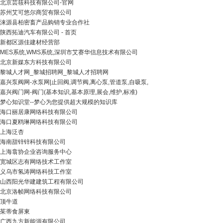
北京芸筱科技有限公司-官网
苏州艾可悠尔商贸有限公司
涞源县柏密畜产品购销专业合作社
陕西拓迪汽车有限公司 - 首页
新都区源佳建材经营部
MES系统,WMS系统,深圳市艾赛华信息技术有限公司
北京新媒东方科技有限公司
黎城人才网_黎城招聘网_黎城人才招聘网
嘉兴泵阀网-水泵网|止回阀,调节阀,离心泵,管道泵,自吸泵,
嘉兴阀门网-阀门(基本知识,基本原理,展会,维护,标准)
梦心知识堂--梦心为您提供超大规模的知识库
海口丽居康网络科技有限公司
海口夏鸥琳网络科技有限公司
上海泛杏
海南甜锌锌科技有限公司
上海翕协企业咨询服务中心
宽城区志有网络技术工作室
义乌市氢涛网络科技工作室
山西阳光华建建筑工程有限公司
北京洛帧网络科技有限公司
顶牛道
茱蒂食屏東
广西九方新能源有限公司