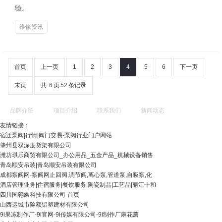
验。
维修资讯
首页
上一页
1
2
3
4
5
6
下一页
末页
共
6
页
52
条记录
品牌介绍
项目介绍
联系我们
新闻动态
友情链接：
宿迁泵阀|行情|阀门交易-泵阀行业门户网站
肇州县双深度货架有限公司
潍坊琪乐商贸有限公司_办公用品_五金产品_机械设备销售
青岛顺安吊装|青岛顺安吊装有限公司
成都泵阀网-泵阀网止回阀,调节阀,离心泵,管道泵,自吸泵,化
酒店管理业务|住宿服务|餐饮服务|陶瓷制品|工艺品|丽江十和
四川国翱鑫科技有限公司-首页
山西运城市险额铝塑建材有限公司
9i果冻制作厂-9i官网-9i传媒有限公司-9i制作厂麻花蘑