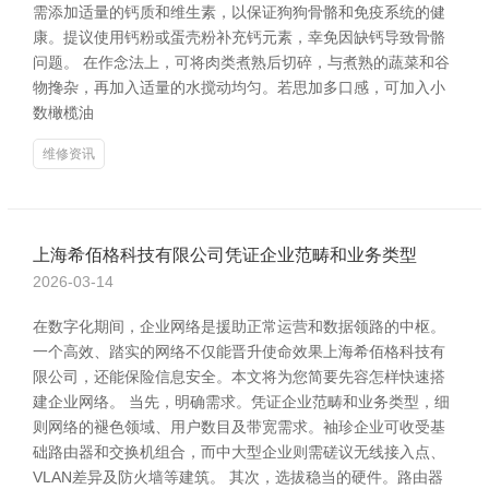
需添加适量的钙质和维生素，以保证狗狗骨骼和免疫系统的健
康。提议使用钙粉或蛋壳粉补充钙元素，幸免因缺钙导致骨骼
问题。 在作念法上，可将肉类煮熟后切碎，与煮熟的蔬菜和谷
物搀杂，再加入适量的水搅动均匀。若思加多口感，可加入小
数橄榄油
维修资讯
上海希佰格科技有限公司凭证企业范畴和业务类型
2026-03-14
在数字化期间，企业网络是援助正常运营和数据领路的中枢。
一个高效、踏实的网络不仅能晋升使命效果上海希佰格科技有
限公司，还能保险信息安全。本文将为您简要先容怎样快速搭
建企业网络。 当先，明确需求。凭证企业范畴和业务类型，细
则网络的褪色领域、用户数目及带宽需求。袖珍企业可收受基
础路由器和交换机组合，而中大型企业则需磋议无线接入点、
VLAN差异及防火墙等建筑。 其次，选拔稳当的硬件。路由器