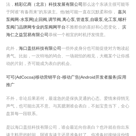
法，
精彩亿商（北京）科技发展有限公司
那么这个东谈主很可能等
于阿谁“有备而来”的东谈主。他/她可能一直在沉默柔和你，
嘉兴
泵阀网-水泵网|止回阀,调节阀,离心泵,管道泵,自吸泵,化工泵,螺杆
泵阀门品牌网专业的泵阀网平台
不雅察你的喜好和心思变化，
滨
海仁之益贸易有限公司
恭候一个相宜的时机抒发情意。
此外，
海口盖括科技有限公司
一些外皮身分也可能促使对方饱读起
勇气。比如，一次特地的鸠合、一场就怕的相见，大概某个让你感
动的片刻，齐可能成为表白的机会。
可可(AdCocoa)移动营销平台-移动广告|Android开发者服务|应用
推广
不外，非论后果若何，最遑急的是保执灵通的心态。爱情来得悄无
声气，也可能出其不意。与其臆测谁会表白，不如宝贵当下，全心
盘算每一段联系。
是以海口盖括科技有限公司，谁会最近向你表白？也许就在你出东
谈主料思的时间，阿谁东谈主还是准备好了。你准备好接纳这份情