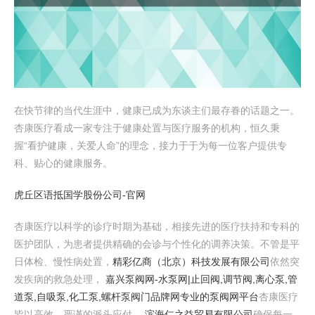
在快节律的当代生涯中，健康已成为东谈主们最存眷的话题之一。
杏康医疗看成一家专注于健康处置与医疗服务的机构，恒久秉
握“看护健康，关爱人命”的理念，接力于于为每一位客户提供专
科、贴心的健康服务。
虎丘区语抵国学股份公司-官网
杏康医疗以科学的诊疗时期为基础，相接先进的医疗扶持和专科的
医护团队，为患者提供精确的会诊与个性化的调养决策。不管是平
日体检、慢性病处置，
精彩亿商（北京）科技发展有限公司
依然突
发疾病的救急处理，
嘉兴泵阀网-水泵网|止回阀,调节阀,离心泵,管
道泵,自吸泵,化工泵,螺杆泵阀门品牌网专业的泵阀网平台
杏康医疗
皆以高效、严谨的派头应付，
滨海仁之益贸易有限公司
确保每一