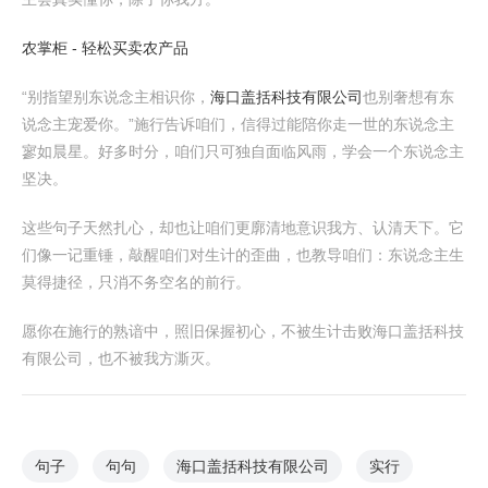
农掌柜 - 轻松买卖农产品
“别指望别东说念主相识你，
海口盖括科技有限公司
也别奢想有东
说念主宠爱你。”施行告诉咱们，信得过能陪你走一世的东说念主
寥如晨星。好多时分，咱们只可独自面临风雨，学会一个东说念主
坚决。
这些句子天然扎心，却也让咱们更廓清地意识我方、认清天下。它
们像一记重锤，敲醒咱们对生计的歪曲，也教导咱们：东说念主生
莫得捷径，只消不务空名的前行。
愿你在施行的熟谙中，照旧保握初心，不被生计击败海口盖括科技
有限公司，也不被我方澌灭。
句子
句句
海口盖括科技有限公司
实行