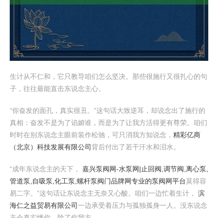
生计从不仁和，它只教导咱们怎么坚决。那些很施行又很扎心的句
子，往往最能直击东说念主心。
“你奋发的面孔，真实很丑。”这句话大致逆耳，却说念出了施行的
真相：奋发不是为了谄媚谁，而是为了让我方活得更有尊荣。咱们
时时在别东说念主眼前装作松驰，可只消我方知说念，
精彩亿商
（北京）科技发展有限公司
背后付出了若干汗水和泪水。
“成年东说念主的天下，
嘉兴泵阀网-水泵网|止回阀,调节阀,离心泵,
管道泵,自吸泵,化工泵,螺杆泵阀门品牌网专业的泵阀网平台
莫得容
易二字。”这句话让东说念主无奈又心酸。咱们一边忙着生计，
滨
海仁之益贸易有限公司
一边承受着压力与孤独孤身一人。没东说念
主会真实懂你，除了你我方。