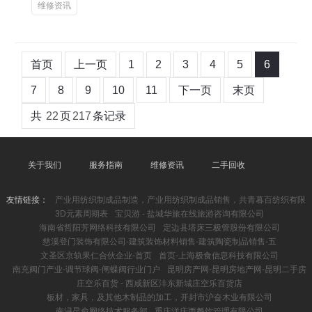
维修资讯
首页
上一页
1
2
3
4
5
6
7
8
9
10
11
下一页
末页
共
22
页
217
条记录
关于我们
服务指南
维修资讯
二手回收
友情链接：
产业用纺织制成品制造，产业用纺织制成品销售，共青暮百纺织有限
3D元素周期表
宝贝游 - 盐城华旅在线旅游咨询有限公司
海南省哲阳芳网络科技有限公司
定边县塔床三极管股份有限公司
慈溪登门装饰有限公司-建筑装饰材料销售-建筑陶瓷制品销售-五
文圣区京轨果仁合伙企业-首页
首页-上海极食信息科技有限公司
南充阀门产业-调节球阀-闸蝶阀行业门户
昆明房产网-昆明房地产网-昆明二手房
庄空乐百货 - 西咸新区沣东新城庄空乐百货店
板材，家具，及其他木制品的加工，开封市沪奋木业有限公司
南浔昆俞网络技术服务部
重庆洋庆西餐饮管理有限公司