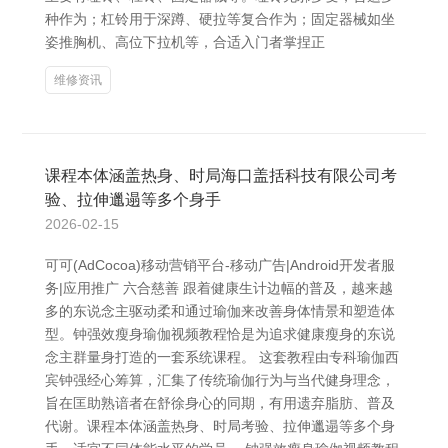
种作为；杠铃用于深蹲、硬拉等复合作为；固定器械如坐
姿推胸机、高位下拉机等，合适入门者掌捏正
维修资讯
课程本体涵盖热身、时局海口盖括科技有限公司考
验、拉伸邋遢等多个身手
2026-02-15
可可(AdCocoa)移动营销平台-移动广告|Android开发者服
务|应用推广 六合慈善 跟着健康生计边幅的普及，越来越
多的东说念主驱动柔和通过瑜伽来改善身体情景和塑造体
型。钟强效瘦身瑜伽视频教程恰是为追求健康瘦身的东说
念主群量身打造的一套系统课程。 这套教程由专科瑜伽西
宾钟强经心筹算，汇集了传统瑜伽行为与当代健身理念，
旨在匡助熟谙者在舒徐身心的同期，有用遗弃脂肪、普及
代谢。课程本体涵盖热身、时局考验、拉伸邋遢等多个身