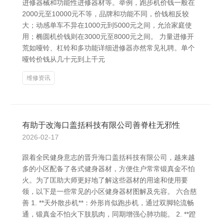
进修器械和功能性进修器材等。举例，跑步机价钱一般在
2000元至10000元不等，品牌和功能不同，价钱相反较
大；动感单车不异在1000元到5000元之间，允洽家庭使
用；椭圆机价钱则在3000元至8000元之间。 力量进修开
荒如哑铃、杠铃和多功能详细进修器亦然常见礼聘。单个
哑铃价钱从几十元到上千元
维修资讯
有助于改海口盖括科技有限公司善脊柱无邪性
2026-02-17
跟着全民健身意志的晋升海口盖括科技有限公司，越来越
多的小区配备了各式健身器材，方便住户常常锻真金不怕
火。为了匡助大师更好地了解这些器材的用途和使用要
领，以下是一些常见的小区健身器材图解及先容。 六合慈
善 1. **天外散步机**：外形肖似跑步机，通过双脚轮流畅
通，锻真金不怕火下肢肌肉，同期增强心肺功能。 2. **蹬