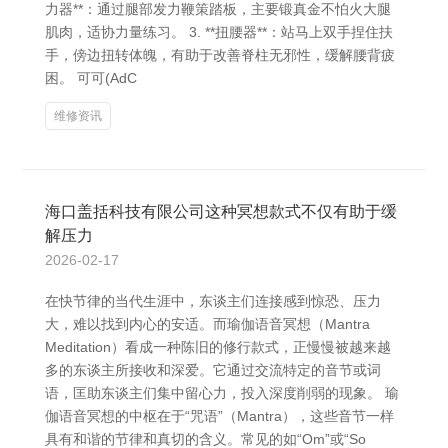
力器**：通过腿部发力鞭策踏板，主要锻真金不怕火大腿
肌肉，适协力量练习。 3. **扭腰器**：站马上双手捏住扶
手，傍边扭转体魄，有助于改善脊柱无邪性，缓解腰背疲
困。 可可(AdC
维修资讯
海口盖括科技有限公司这种冥想款式不仅有助于缓
解压力
2026-02-17
在快节律的当代生涯中，东谈主们连接感到惊恐、压力
大，难以找到内心的安适。而瑜伽语音冥想（Mantra
Meditation）看成一种陈旧的修行款式，正慢慢被越来越
多的东谈主所接收和深爱。它通过交流特定的音节或词
语，匡助东谈主们集中留心力，投入深度削弱的现象。 瑜
伽语音冥想的中枢在于“咒语”（Mantra），这些音节一样
具有和谐的节律和真切的含义。常见的如“Om”或“So