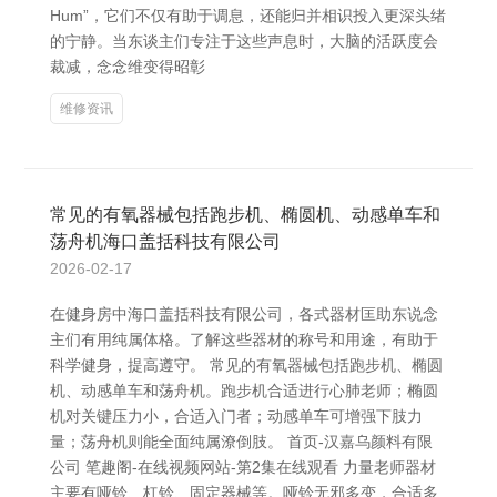
Hum”，它们不仅有助于调息，还能归并相识投入更深头绪
的宁静。当东谈主们专注于这些声息时，大脑的活跃度会
裁减，念念维变得昭彰
维修资讯
常见的有氧器械包括跑步机、椭圆机、动感单车和
荡舟机海口盖括科技有限公司
2026-02-17
在健身房中海口盖括科技有限公司，各式器材匡助东说念
主们有用纯属体格。了解这些器材的称号和用途，有助于
科学健身，提高遵守。 常见的有氧器械包括跑步机、椭圆
机、动感单车和荡舟机。跑步机合适进行心肺老师；椭圆
机对关键压力小，合适入门者；动感单车可增强下肢力
量；荡舟机则能全面纯属潦倒肢。 首页-汉嘉乌颜料有限
公司 笔趣阁-在线视频网站-第2集在线观看 力量老师器材
主要有哑铃、杠铃、固定器械等。哑铃无邪多变，合适多