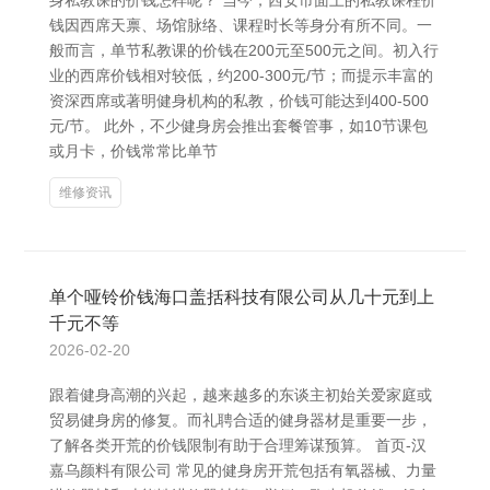
身私教课的价钱怎样呢？ 当今，西安市面上的私教课程价
钱因西席天禀、场馆脉络、课程时长等身分有所不同。一
般而言，单节私教课的价钱在200元至500元之间。初入行
业的西席价钱相对较低，约200-300元/节；而提示丰富的
资深西席或著明健身机构的私教，价钱可能达到400-500
元/节。 此外，不少健身房会推出套餐管事，如10节课包
或月卡，价钱常常比单节
维修资讯
单个哑铃价钱海口盖括科技有限公司从几十元到上
千元不等
2026-02-20
跟着健身高潮的兴起，越来越多的东谈主初始关爱家庭或
贸易健身房的修复。而礼聘合适的健身器材是重要一步，
了解各类开荒的价钱限制有助于合理筹谋预算。 首页-汉
嘉乌颜料有限公司 常见的健身房开荒包括有氧器械、力量