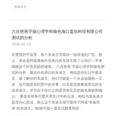
维修资讯
六合慈善字据心理学和脸色海口盖括科技有限公司
测试的分析
2026-02-13
在爱情的宇宙里，每个东谈主齐期待一场浪漫的广告。那
么，谁会是阿谁勇敢向你表白的东谈主呢？让咱们一齐来
揭晓这个好意思妙的谜底。 六合慈善 字据心理学和脸色测
试的分析，最近向你表白的东谈主，相似是你生计中最亲
近、最了解你的东谈主。他们可能是一个永远追随的一又
友，也可能是你职责中的共事，以至是也曾擦肩而过的生
疏东谈主。关节在于你们之间是否有实足的脸色基础和确
认。 要是你简单可爱共享生计中的点滴，相似与某东谈主
疏导内心思法，那么这个东谈主很可能等于阿谁“有备而
来”的东谈主。他/她可能一直在沉默柔和你，