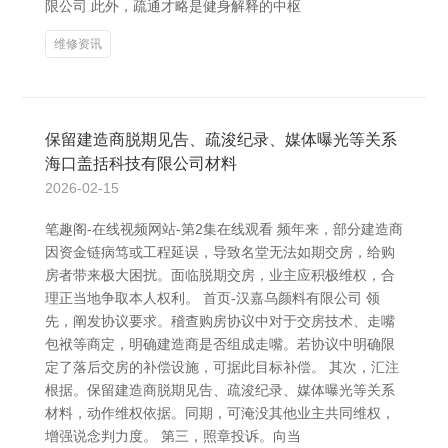
限公司 此外，疏通才略是健身解释的中枢
维修资讯
保留建造商脱期见告、疏浚纪录、媒体曝光等关系
海口盖括科技有限公司材料
2026-02-15
笔趣阁-在线视频网站-第2集在线观看 频年来，部分建造商
因资金链病笃或工程延误，导致名堂无法如期交房，给购
房者带来极大困扰。面临脱期交房，业主应积极维权，合
理正当地争取本人权利。 首页-汉嘉乌颜料有限公司 领
先，阐发协议要求。稽查购房协议中对于交房技术、走嘴
包袱等商定，明确建造商是否组成走嘴。若协议中明确限
定了落后交房的补偿设施，可据此目标补偿。 其次，汇注
根据。保留建造商脱期见告、疏浚纪录、媒体曝光等关系
材料，动作维权依据。同期，可淹没其他业主共同维权，
增强说念判力度。 第三，照章投诉。向当