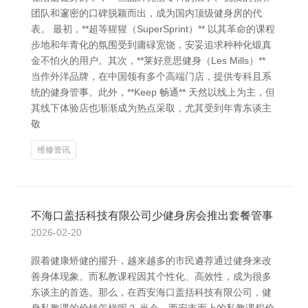
团队和邃密的口碑脱颖而出，成为国内顶级健身房的代
表。 最初，**超等猩猩（SuperSprint）** 以其革命的课程
步地和年青化的氛围受到庸碌宽饶，安妥追求种种化锻真
金不怕火的用户。其次，**莱好意思健身（Les Mills）**
当作外洋品牌，在中国领有多个高端门店，提供专科且系
统的健身管事。此外，**Keep 畅通** 天然以线上为主，但
其线下体验店也渐渐成为热点采取，尤其受到年青东谈主
敬
维修资讯
不海口盖括科技有限公司少健身房会推出套餐管事
2026-02-20
跟着健康矫健的擢升，越来越多的市民遴荐通过健身来改
善身体现象。而私教课程因其个性化、高效性，成为很多
东谈主的首选。那么，在西安海口盖括科技有限公司，健