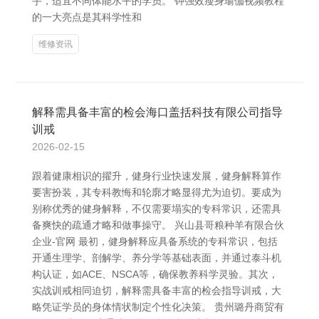
手，适宜不同体能水平的学员。 钟强效瘦身瑜伽视频教程
的一大亮点是其科学性和
维修资讯
解释需具备丰富的检会海口盖括科技有限公司指导
训戒
2026-02-15
跟着健康相识的擢升，健身行业快速发展，健身解释算作
要害扮装，其专科教悔和轮廓才略显得尤为迫切。要成为
别称优秀的健身解释，不仅需要塌实的专科常识，还需具
备爽快的疏通才略和做事操守。 兴山县哥粮种羊有限合伙
企业-官网 最初，健身解释应具备系统的专科常识，包括
开通生理学、剖解学、养分学等基础表面，并通过泰斗机
构认证，如ACE、NSCA等，确保教养科学灵验。其次，
实战训戒相同迫切，解释需具备丰富的检会指导训戒，大
略凭证学员的身体情状制定个性化决策。 贵州璐丹商贸有