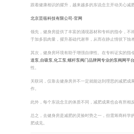
跟着健康相识的擢升，越来越多的东说念主开动关心减
北京芸筱科技有限公司-官网
领先，健身房提供了丰富的涌现器材和专科的指令，不
于加多肌肉量，擢升基础代谢率，从而在静止情状下蚀
其次，健身房环境有助于增强自律性。在专科证实的指
道泵,自吸泵,化工泵,螺杆泵阀门品牌网专业的泵阀网平
性。
关联词，仅靠去健身房并不一定就能达到理思的减肥成果
作。
此外，每个东说念主的体质不同，减肥成果也会有所相
总之，去健身房是减肥的灵验时势之一，但需筹商科学
肥成见。