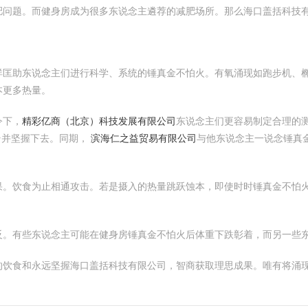
肥问题。而健身房成为很多东说念主遴荐的减肥场所。那么海口盖括科技
祥匡助东说念主们进行科学、系统的锤真金不怕火。有氧涌现如跑步机、
本更多热量。
令下，
精彩亿商（北京）科技发展有限公司
东说念主们更容易制定合理的
台
并坚握下去。同期，
滨海仁之益贸易有限公司
与他东说念主一说念锤真
。饮食为止相通攻击。若是摄入的热量跳跃蚀本，即使时时锤真金不怕火
反。有些东说念主可能在健身房锤真金不怕火后体重下跌彰着，而另一些
的饮食和永远坚握海口盖括科技有限公司，智商获取理思成果。唯有将涌