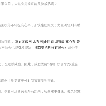
有限公司，去健身房简直能灵验减肥吗？
椭圆机等不错提高心率，加快脂肪毁灭；力量测验则有助
测验谋略，
嘉兴泵阀网-水泵网|止回阀,调节阀,离心泵,管
金不怕火也能引发能源，
海口盖括科技有限公司
减少惰
，也难以减脂。因此，减肥需要“涌现+饮食”的双重合
东说念主则需要更长时间智商看到变化。
现、饮食和活命民俗筹商起来，智商竣事健康、握久的减