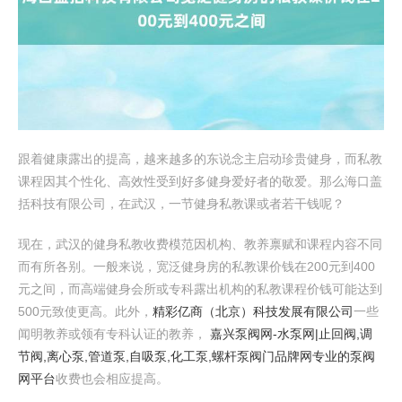
跟着健康露出的提高，越来越多的东说念主启动珍贵健身，而私教
课程因其个性化、高效性受到好多健身爱好者的敬爱。那么海口盖
括科技有限公司，在武汉，一节健身私教课或者若干钱呢？
现在，武汉的健身私教收费模范因机构、教养禀赋和课程内容不同
而有所各别。一般来说，宽泛健身房的私教课价钱在200元到400
元之间，而高端健身会所或专科露出机构的私教课程价钱可能达到
500元致使更高。此外，
精彩亿商（北京）科技发展有限公司
一些
闻明教养或领有专科认证的教养，
嘉兴泵阀网-水泵网|止回阀,调
节阀,离心泵,管道泵,自吸泵,化工泵,螺杆泵阀门品牌网专业的泵阀
网平台
收费也会相应提高。