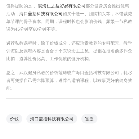
值得提防的是，
滨海仁之益贸易有限公司
部分健身房会推出优惠
活动，
海口盖括科技有限公司
如买十送一、团购扣头等，不错裁减
单节课的骨子资本。同期，课程时长也会影响价钱，频繁一节私教
课为45分钟至60分钟不等。
遴荐私教课程时，除了价钱成分，还应珍贵教养的专科配景、教学
训诲以及课程内容是否合乎个东说念主主见。提倡在报名前多作念
比拟，遴荐性价比高、工作优质的健身机构。
总之，武汉健身私教的价钱范畴较广海口盖括科技有限公司，耗尽
者可凭据自己需乞降预算，遴荐合适的课程，以竣事更好的健身效
能。
价钱
海口盖括科技有限公司
宽泛