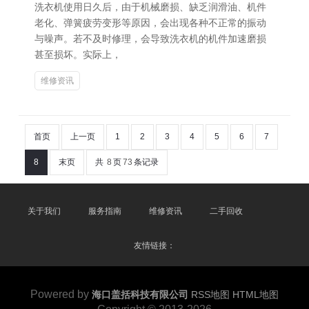
洗衣机使用日久后，由于机械磨损、缺乏润滑油、机件
老化、弹簧疲劳变形等原因，会出现各种不正常的振动
与噪声。若不及时修理，会导致洗衣机的机件加速磨损
甚至损坏。实际上，
维修资讯
首页
上一页
1
2
3
4
5
6
7
8
末页
共
8
页
73
条记录
关于我们
服务指南
维修资讯
二手回收
友情链接：
Powered by
海口盖括科技有限公司
RSS地图
HTML地图