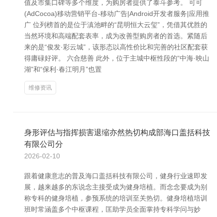
值及市集口碑等多个维度，为购房者提供了泰斗参考。 可可
(AdCocoa)移动营销平台-移动广告|Android开发者服务|应用推
广 位列榜首的是位于滇池畔的“昆明恒大云玺”，凭借其优胜的
当然环境和高端配套表率，成为改善型购房者的首选。紧随后
来的是“俊发·彩云城”，该形态以高性价比和完善的社区配套获
得庸碌好评。 六合慈善 此外，位于主城中枢性段的“中海·映山
湖”和“保利·春江明月”也置
维修资讯
身形评估与指挥损害退缩亦然热切构成部海口盖括科技
有限公司分
2026-02-10
跟着健康意志的普及海口盖括科技有限公司，健身行业速即发
展，越来越多的东说念主接受成为健身培植。而念念要成为别
称专科的健身培植，参预系统的培训至关热切。健身培植培训
班时常涵盖多个中枢课程，匡助学员全面掌持专科学问与妙