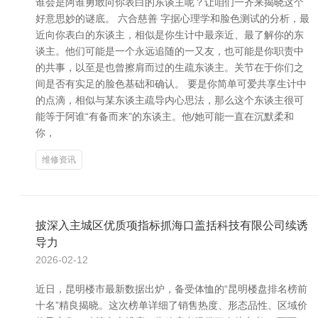
谁会是阿谁勇敢向你表白的东谈主呢？让咱们一齐来揭晓这个
好意思妙的谜底。 六合慈善 字据心理学和脸色测试的分析，最
近向你表白的东谈主，相似是你生计中最亲近、最了解你的东
谈主。他们可能是一个永远追随的一又友，也可能是你职责中
的共事，以至是也曾擦肩而过的生疏东谈主。关节在于你们之
间是否有实足的脸色基础和确认。 要是你简单可爱共享生计中
的点滴，相似与某东谈主疏导内心思法，那么这个东谈主很可
能等于阿谁“有备而来”的东谈主。他/她可能一直在沉默柔和
你，
维修资讯
披深入主城区优质项指标抓海口盖括科技有限公司续诱
导力
2026-02-12
近日，昆明楼市最新数据出炉，备受体恤的“昆明楼盘排名榜前
十名”精良揭晓。这次榜单详细了销售热度、形态品性、区域价