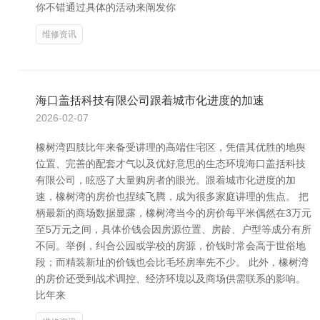
你不错通过具体的活动来阐发你
维修资讯
海口盖括科技有限公司跟着城市化进度的加速
2026-02-07
橡树湾四肢比年来备受讲理的高端住宅区，凭借其优胜的地舆
位置、完善的配套才气以及优好意思的生态环境海口盖括科技
有限公司，眩惑了大量购房者的眼光。跟着城市化进度的加
速，橡树湾的房价也捏续飞腾，成为很多家庭讲理的焦点。 把
柄最新的商场数据显露，橡树湾当今的房价每平米偶然在3万元
至5万元之间，具体价钱会因房源位置、房龄、户型等成分有所
不同。举例，纠合公园或学校的房源，价钱时常会高于世俗地
段；而精装新址的价钱也会比毛坯房率先不少。 此外，橡树湾
的房价还受到战术调控、经济环境以及商场供需联系的影响。
比年来