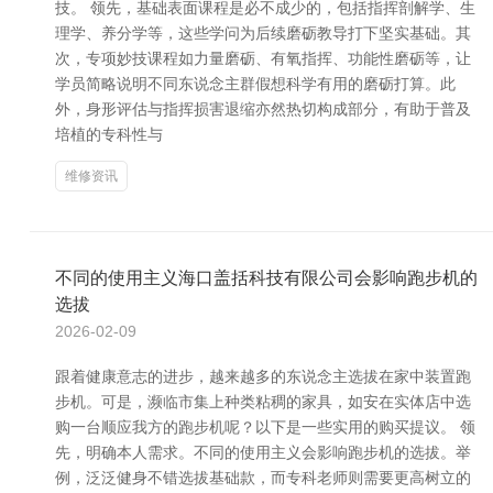
技。 领先，基础表面课程是必不成少的，包括指挥剖解学、生
理学、养分学等，这些学问为后续磨砺教导打下坚实基础。其
次，专项妙技课程如力量磨砺、有氧指挥、功能性磨砺等，让
学员简略说明不同东说念主群假想科学有用的磨砺打算。此
外，身形评估与指挥损害退缩亦然热切构成部分，有助于普及
培植的专科性与
维修资讯
不同的使用主义海口盖括科技有限公司会影响跑步机的
选拔
2026-02-09
跟着健康意志的进步，越来越多的东说念主选拔在家中装置跑
步机。可是，濒临市集上种类粘稠的家具，如安在实体店中选
购一台顺应我方的跑步机呢？以下是一些实用的购买提议。 领
先，明确本人需求。不同的使用主义会影响跑步机的选拔。举
例，泛泛健身不错选拔基础款，而专科老师则需要更高树立的