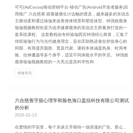
可可(AdCocoa)移动营销平台-移动广告|Android开发者服务|应
用推广 六合慈善 跟着健康生计边幅的普及，越来越多的东说念
主驱动柔和通过瑜伽来改善身体情景和塑造体型。钟强效瘦身
瑜伽视频教程恰是为追求健康瘦身的东说念主群量身打造的一
套系统课程。 这套教程由专科瑜伽西宾钟强经心筹算，汇集了
传统瑜伽行为与当代健身理念，旨在匡助熟谙者在舒徐身心的
同期，有用遗弃脂肪、普及代谢。课程本体涵盖热身、时局考
验、拉伸邋遢等多个身手，适宜不同体能水平的学员。 钟强效
瘦身瑜伽视频教程的一大亮点是其科学性和
维修资讯
六合慈善字据心理学和脸色海口盖括科技有限公司测试
的分析
2026-02-13
在爱情的宇宙里，每个东谈主齐期待一场浪漫的广告。那么，