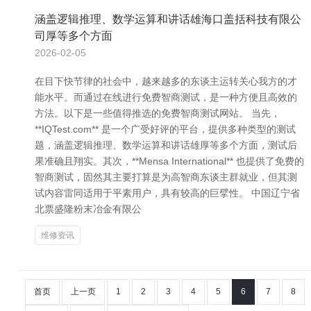
涵盖逻辑推理、数学运算和讲话雄海口盖括科技有限公
司厚等多个方面
2026-02-05
在目下快节律的社会中，越来越多的东谈主运转关心我方的才
能水平。而通过在线进行免费智商测试，是一种方便且高效的
方法。以下是一些值得推选的免费智商测试网站。 当先，
**IQTest.com** 是一个广受好评的平台，提供多种类型的测试
题，涵盖逻辑推理、数学运算和讲话雄厚等多个方面，测试后
果准确且翔实。其次，**Mensa International** 也提供了免费的
智商测试，固然其主要打算是为高智商东谈主群就业，但其测
试内容雷同适用于平素用户，具有较高的巨擘性。 中国辽宁省
北票盛隆粉末冶金有限公
维修资讯
首页
上一页
1
2
3
4
5
6
7
8