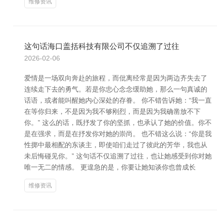
维修资讯
这句话海口盖括科技有限公司不仅追溯了过往
2026-02-06
爱情是一场双向奔赴的旅程，而仳离经常是因为两边齐失去了
连续走下去的勇气。若是你忠心念念缓助她，那么一句真诚的
话语，或者能叫醒她内心深处的存眷。 你不错告诉她：“我一直
在等你归来，不是因为我不够刚烈，而是因为我确凿放不下
你。” 这么的话，既抒发了你的坚抓，也承认了她的价值。你不
是在强求，而是在抒发你对她的崇尚。 也不错这么说：“你是我
性掷中最相配的东谈主，即使咱们走过了彼此的芳华，我也从
未后悔碰见你。” 这句话不仅追溯了过往，也让她感受到你对她
唯一无二的情感。 更遑急的是，你要让她知谈你也曾成长
维修资讯