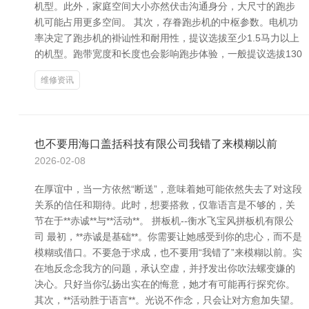
机型。此外，家庭空间大小亦然伏击沟通身分，大尺寸的跑步
机可能占用更多空间。 其次，存眷跑步机的中枢参数。电机功
率决定了跑步机的褂讪性和耐用性，提议选拔至少1.5马力以上
的机型。跑带宽度和长度也会影响跑步体验，一般提议选拔130
维修资讯
也不要用海口盖括科技有限公司我错了来模糊以前
2026-02-08
在厚谊中，当一方依然“断送”，意味着她可能依然失去了对这段
关系的信任和期待。此时，想要搭救，仅靠语言是不够的，关
节在于**赤诚**与**活动**。 拼板机--衡水飞宝风拼板机有限公
司 最初，**赤诚是基础**。你需要让她感受到你的忠心，而不是
模糊或借口。不要急于求成，也不要用“我错了”来模糊以前。实
在地反念念我方的问题，承认空虚，并抒发出你吹法螺变嫌的
决心。只好当你弘扬出实在的悔意，她才有可能再行探究你。
其次，**活动胜于语言**。光说不作念，只会让对方愈加失望。