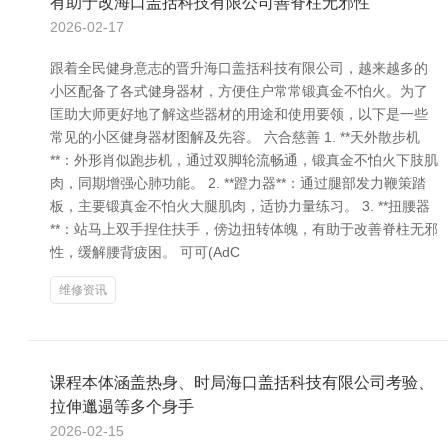
有助于改海口盖括科技有限公司善脊柱无邪性
2026-02-17
跟着全民健身意志的晋升海口盖括科技有限公司，越来越多的
小区配备了各式健身器材，方便住户常常锻真金不怕火。为了
匡助大师更好地了解这些器材的用途和使用要领，以下是一些
常见的小区健身器材图解及先容。 六合慈善 1. **天外散步机
**：外形肖似跑步机，通过双脚轮流畅通，锻真金不怕火下肢肌
肉，同期增强心肺功能。 2. **蹬力器**：通过腿部发力鞭策踏
板，主要锻真金不怕火大腿肌肉，适协力量练习。 3. **扭腰器
**：站马上双手捏住扶手，傍边扭转体魄，有助于改善脊柱无邪
性，缓解腰背疲困。 可可(AdC
维修资讯
课程本体涵盖热身、时局海口盖括科技有限公司考验、
拉伸邋遢等多个身手
2026-02-15